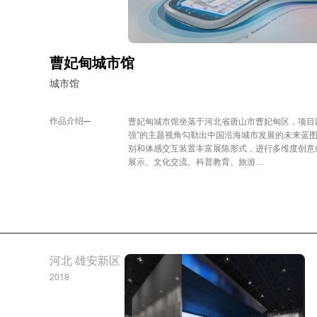
曹妃甸城市馆
城市馆
作品介绍
曹妃甸城市馆坐落于河北省唐山市曹妃甸区，项目
强”的主题视角勾勒出中国沿海城市发展的未来蓝
别和体感交互装置丰富展陈形式，进行多维度创意
展示、文化交流、科普教育、旅游…
河北 雄安新区
2018