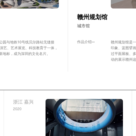
赣州规划馆
城市馆
作品介绍
公园与地铁10号线贝尔路站无缝接
赣州规划馆是
际演艺、艺术展览、科技教育于一体，
印象、蓝图擘
新地标，成为深圳的文化名片。
过平面展板、
动的展示赣州
浙江 嘉兴
2020