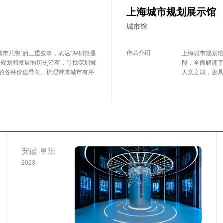
上海城市规划展示馆
城市馆
作品介绍
“城市共想”的三重叙事，表达“深圳就是
上海城市规划馆
市规划和发展的历史沿革，寻找深圳城
段，全面解读
的各种价值导向、梳理带来城市有序
人文之城，更
安徽 阜阳
2023