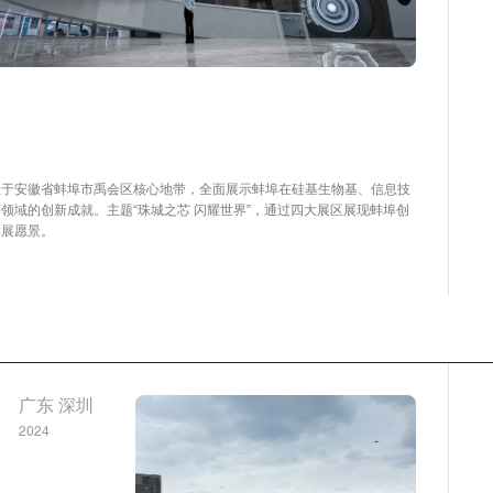
位于安徽省蚌埠市禹会区核心地带，全面展示蚌埠在硅基生物基、信息技
领域的创新成就。主题“珠城之芯 闪耀世界”，通过四大展区展现蚌埠创
发展愿景。
广东 深圳
2024