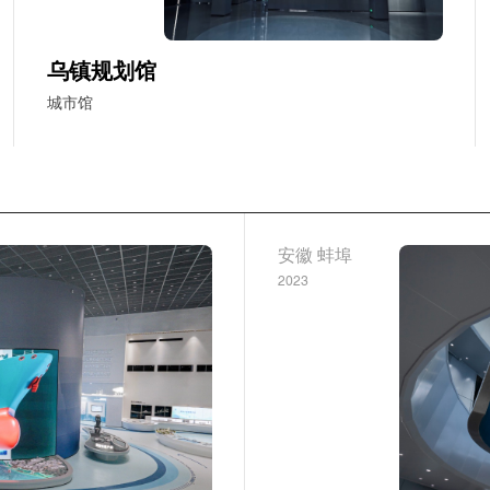
乌镇规划馆
城市馆
安徽 蚌埠
2023