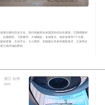
一座展示赣州历史文化、现代风貌和未来愿景的综合性展馆。它围绕赣州
画、总规模型、飞跃赣州、大城崛起、名城复兴、城史发展等7个主题，
多媒体屏幕、互动平台、大小模型、实物展出等多种展陈形式，立体而生
这座江南宋城的辉煌…
浙江 台州
2022