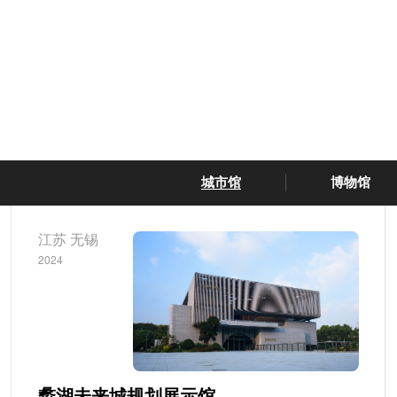
城市馆
博物馆
江苏 无锡
2024
蠡湖未来城规划展示馆